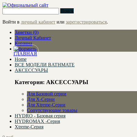
Поиск
Войти в
личный кабинет
или
зарегистрироваться
.
Заметки (0)
Личный Кабинет
Корзина
Оформить
Home
ВСЕ МОДЕЛИ BATHMATE
АКСЕССУАРЫ
Категория: АКСЕССУАРЫ
Для Базовой серии
Для X-Серии
Для Xtreme-Серии
Сопутствующие товары
HYDRO - Базовая серия
HYDROMAX -Серия
Xtreme-Серия