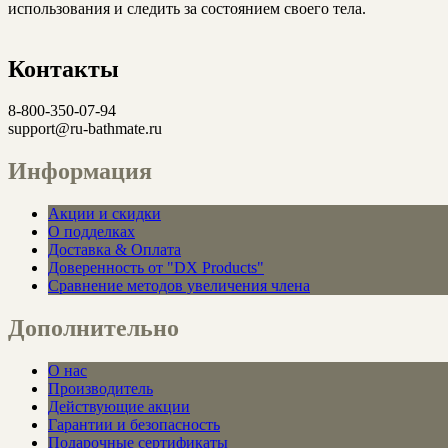
использования и следить за состоянием своего тела.
Контакты
8-800-350-07-94
support@ru-bathmate.ru
Информация
Акции и скидки
О подделках
Доставка & Оплата
Доверенность от "DX Products"
Сравнение методов увеличения члена
Дополнительно
О нас
Производитель
Действующие акции
Гарантии и безопасность
Подарочные сертификаты