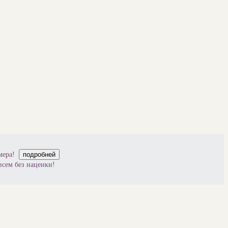
мера!
подробней
всем без наценки!