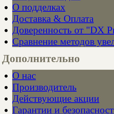
О подделках
Доставка & Оплата
Доверенность от "DX Pr
Сравнение методов уве
Дополнительно
О нас
Производитель
Действующие акции
Гарантии и безопасност