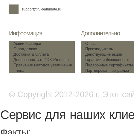
support@ru-bathmate.ru
Информация
Дополнительно
Акции и скидки
О нас
О подделках
Производитель
Доставка & Оплата
Действующие акции
Доверенность от "DX Products"
Гарантии и безопасность
Сравнение методов увеличения
Подарочные сертификаты
члена
Партнерская программа
© Copyright 2012-2026 г.
Этот са
Сервис для наших клие
Факты: