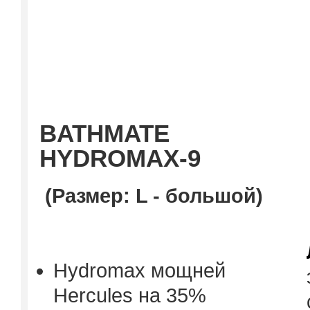
BAT
H
MATE
HYDROMAX-9
(Размер: L - большой)
Hydromax мощней
Herсules на 35%