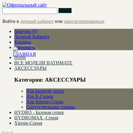
Поиск
Войти в
личный кабинет
или
зарегистрироваться
.
Заметки (0)
Личный Кабинет
Корзина
Оформить
Home
ВСЕ МОДЕЛИ BATHMATE
АКСЕССУАРЫ
Категория: АКСЕССУАРЫ
Для Базовой серии
Для X-Серии
Для Xtreme-Серии
Сопутствующие товары
HYDRO - Базовая серия
HYDROMAX -Серия
Xtreme-Серия