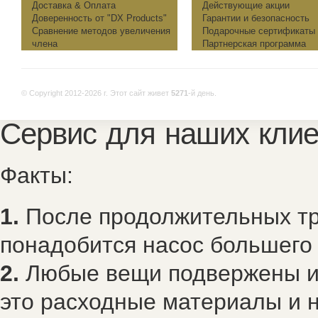
Доставка & Оплата
Действующие акции
Доверенность от "DX Products"
Гарантии и безопасность
Сравнение методов увеличения
Подарочные сертификаты
члена
Партнерская программа
© Copyright 2012-2026 г.
Этот сайт живет
5271
-й день.
Сервис для наших клие
Факты:
1.
После продолжительных тр
понадобится насос большего
2.
Любые вещи подвержены из
это расходные материалы и н