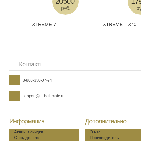
20500
17
руб.
ру
XTREME-7
XTREME - X40
Контакты
8-800-350-07-94
support@ru-bathmate.ru
Информация
Дополнительно
Акции и скидки
О нас
О подделках
Производитель