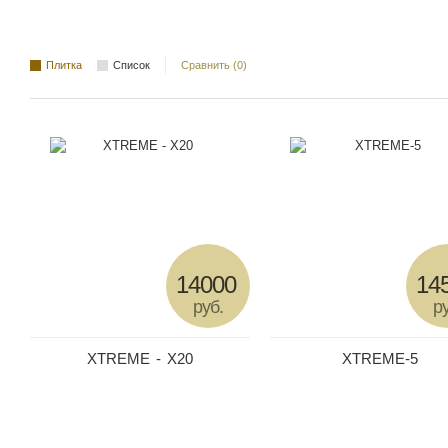
Плитка
Список
Сравнить (0)
14000
14
руб.
ру
XTREME - X20
XTREME-5