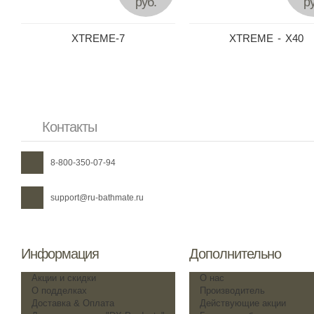
руб.
ру
XTREME-7
XTREME - X40
Контакты
8-800-350-07-94
support@ru-bathmate.ru
Информация
Дополнительно
Акции и скидки
О нас
О подделках
Производитель
Доставка & Оплата
Действующие акции