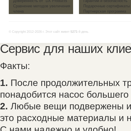
Доверенность от "DX Products"
Гарантии и безопасность
Сравнение методов увеличения
Подарочные сертификаты
члена
Партнерская программа
© Copyright 2012-2026 г.
Этот сайт живет
5271
-й день.
Сервис для наших клие
Факты:
1.
После продолжительных тр
понадобится насос большего
2.
Любые вещи подвержены из
это расходные материалы и н
С нами надежно и удобно!