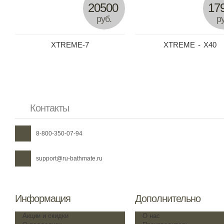
20500
17
руб.
ру
XTREME-7
XTREME - X40
Контакты
8-800-350-07-94
support@ru-bathmate.ru
Информация
Дополнительно
Акции и скидки
О нас