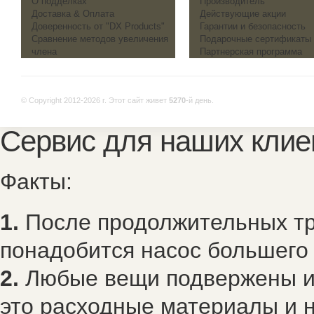
О подделках
Производитель
Доставка & Оплата
Действующие акции
Доверенность от "DX Products"
Гарантии и безопасность
Сравнение методов увеличения
Подарочные сертификаты
члена
Партнерская программа
© Copyright 2012-2026 г.
Этот сайт живет
5270
-й день.
Сервис для наших клие
Факты:
1.
После продолжительных тр
понадобится насос большего
2.
Любые вещи подвержены из
это расходные материалы и н