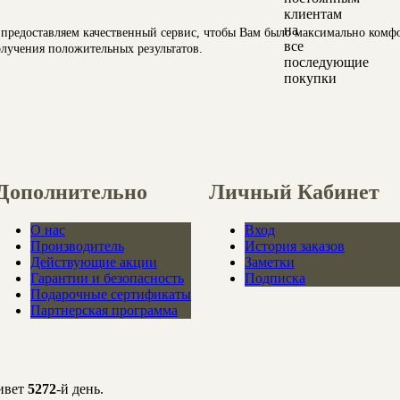
ы предоставляем качественный сервис, чтобы Вам было максимально комф
получения положительных результатов.
Дополнительно
Личный Кабинет
О нас
Вход
Производитель
История заказов
Действующие акции
Заметки
Гарантии и безопасность
Подписка
Подарочные сертификаты
Партнерская программа
ивет
5272
-й день.