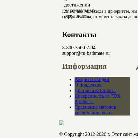
Клиент для нас всегда в приоритете, м
сотрудничества, от момента заказа до 
Контакты
8-800-350-07-94
support@ru-bathmate.ru
Информация
Акции и скидки
О подделках
Доставка & Оплата
Доверенность от "DX
Products"
Сравнение методов
увеличения члена
© Copyright 2012-2026 г.
Этот сайт ж