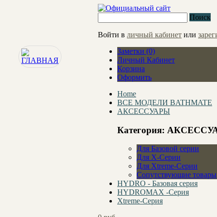
Поиск
Войти в
личный кабинет
или
зарег
Заметки (0)
Личный Кабинет
Корзина
Оформить
Home
ВСЕ МОДЕЛИ BATHMATE
АКСЕССУАРЫ
Категория: АКСЕСС
Для Базовой серии
Для X-Серии
Для Xtreme-Серии
Сопутствующие товары
HYDRO - Базовая серия
HYDROMAX -Серия
Xtreme-Серия