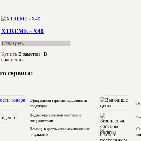
XTREME - X40
17900
руб.
Купить
В заметки
В
сравнения
о сервиса:
Официальная гарантия подлинности
Вы
продукции
Поддержка клиентов опытными
Бе
специалистами
Помощь в достижении максимальных
Ск
результатов
по