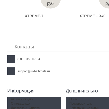
руб.
ру
XTREME-7
XTREME - X40
Контакты
8-800-350-07-94
support@ru-bathmate.ru
Информация
Дополнительно
Акции и скидки
О нас
О подделках
Производитель
Доставка & Оплата
Действующие акции