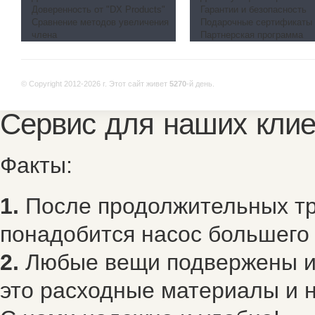
Доверенность от "DX Products"
Гарантии и безопасность
Сравнение методов увеличения
Подарочные сертификаты
члена
Партнерская программа
© Copyright 2012-2026 г.
Этот сайт живет
5270
-й день.
Сервис для наших клие
Факты:
1.
После продолжительных тр
понадобится насос большего
2.
Любые вещи подвержены из
это расходные материалы и н