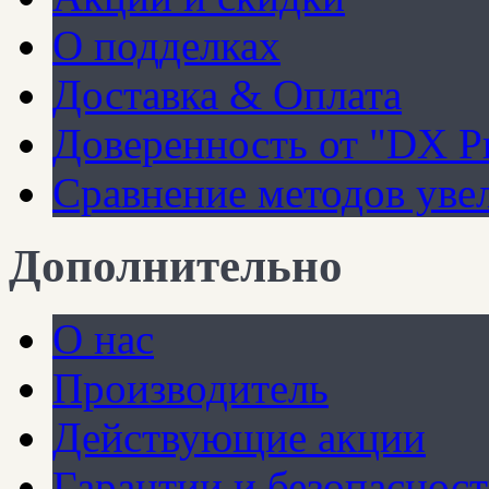
О подделках
Доставка & Оплата
Доверенность от "DX Pr
Сравнение методов уве
Дополнительно
О нас
Производитель
Действующие акции
Гарантии и безопасност