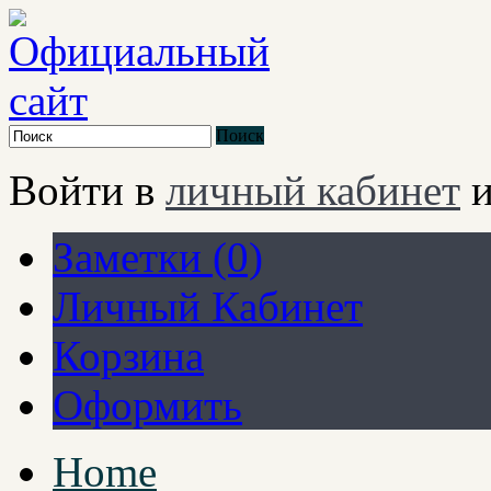
Поиск
Войти в
личный кабинет
и
Заметки (0)
Личный Кабинет
Корзина
Оформить
Home