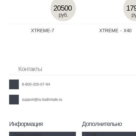
20500
17
руб.
ру
XTREME-7
XTREME - X40
Контакты
8-800-350-07-94
support@ru-bathmate.ru
Информация
Дополнительно
Акции и скидки
О нас