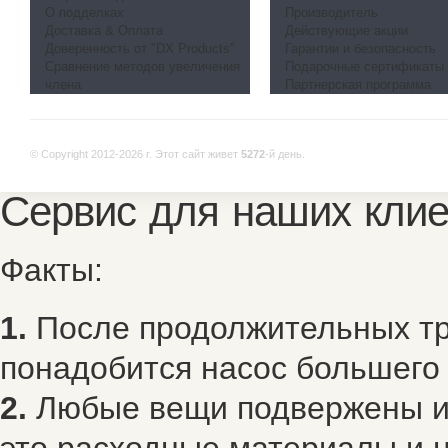
О подделках
Производитель
Доставка & Оплата
Действующие акции
Доверенность от "DX Products"
Гарантии и безопасность
Сравнение методов увеличения
Подарочные сертификаты
члена
Партнерская программа
© Copyright 2012-2026 г.
Этот сайт живет
5272
-й день.
Сервис для наших клие
Факты:
1.
После продолжительных тр
понадобится насос большего
2.
Любые вещи подвержены из