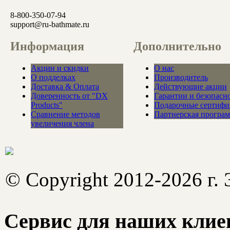
8-800-350-07-94
support@ru-bathmate.ru
Информация
Дополнительно
Акции и скидки
О нас
О подделках
Производитель
Доставка & Оплата
Действующие акции
Доверенность от "DX
Гарантии и безопасн
Products"
Подарочные сертифи
Сравнение методов
Партнерская програ
увеличения члена
© Copyright 2012-2026 г.
Сервис для наших клие